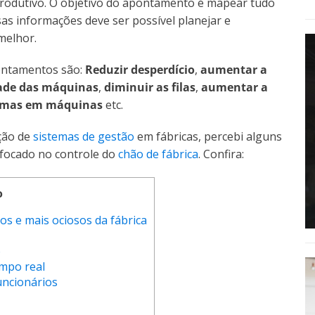
rodutivo. O objetivo do apontamento é mapear tudo
as informações deve ser possível planejar e
melhor.
ontamentos são:
Reduzir desperdício
,
aumentar a
dade das máquinas
,
diminuir as filas
,
aumentar a
lemas em máquinas
etc.
ção de
sistemas de gestão
em fábricas, percebi alguns
 focado no controle do
chão de fábrica
. Confira:
o
os e mais ociosos da fábrica
o
empo real
funcionários