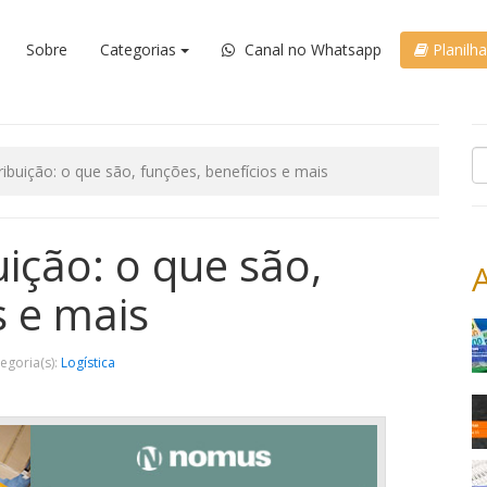
Sobre
Categorias
Canal no Whatsapp
Planilh
ribuição: o que são, funções, benefícios e mais
uição: o que são,
s e mais
tegoria(s):
Logística