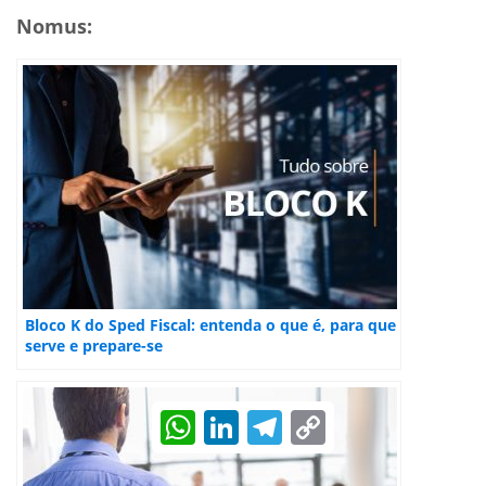
Nomus:
Bloco K do Sped Fiscal: entenda o que é, para que
serve e prepare-se
WhatsApp
LinkedIn
Telegram
Copy
Link