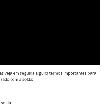
, mas veja em seguida alguns termos importantes para
izado com a solda:
solda: