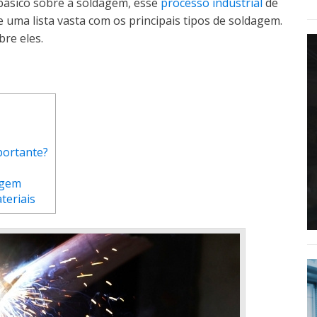
 básico sobre a soldagem, esse
processo industrial
de
 uma lista vasta com os principais tipos de soldagem.
re eles.
portante?
agem
teriais