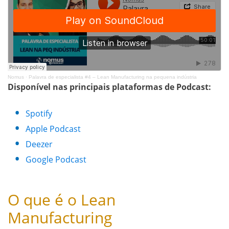
Nomus
·
Palavra de especialista #4 – Lean Manufacturing na pequena indústria
Disponível nas principais plataformas de Podcast:
Spotify
Apple Podcast
Deezer
Google Podcast
O que é o Lean
Manufacturing