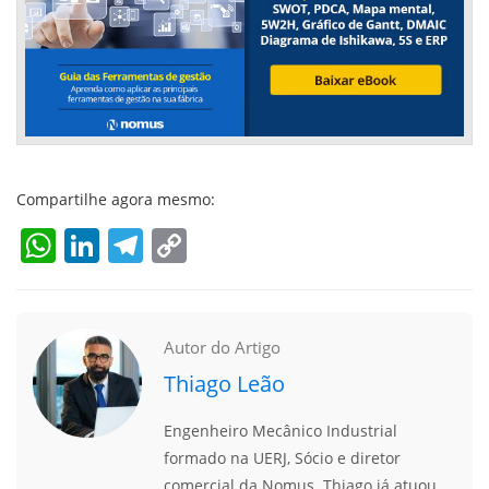
Compartilhe agora mesmo:
WhatsApp
LinkedIn
Telegram
Copy
Link
Autor do Artigo
Thiago Leão
Engenheiro Mecânico Industrial
formado na UERJ, Sócio e diretor
comercial da Nomus. Thiago já atuou