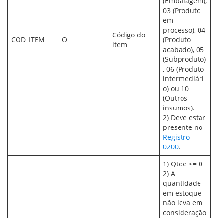
(Embalagem),
03 (Produto
em
processo), 04
Código do
COD_ITEM
O
(Produto
item
acabado), 05
(Subproduto)
, 06 (Produto
intermediári
o) ou 10
(Outros
insumos).
2) Deve estar
presente no
Registro
0200
.
1) Qtde >= 0
2) A
quantidade
em estoque
não leva em
consideração