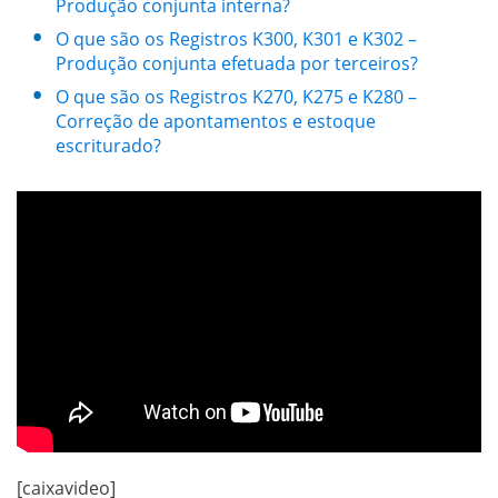
Produção conjunta interna?
O que são os Registros K300, K301 e K302 –
Produção conjunta efetuada por terceiros?
O que são os Registros K270, K275 e K280 –
Correção de apontamentos e estoque
escriturado?
[caixavideo]