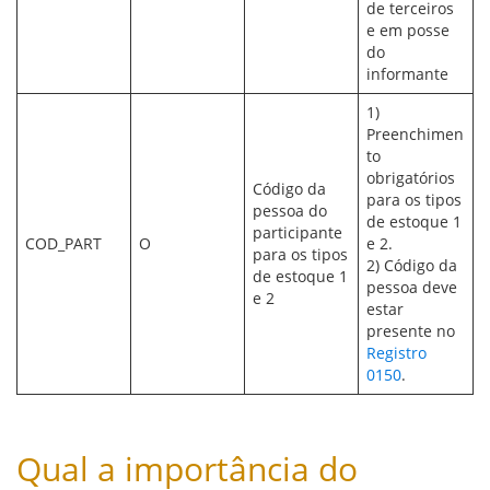
de terceiros
e em posse
do
informante
1)
Preenchimen
to
obrigatórios
Código da
para os tipos
pessoa do
de estoque 1
participante
COD_PART
O
e 2.
para os tipos
2) Código da
de estoque 1
pessoa deve
e 2
estar
presente no
Registro
0150
.
Qual a importância do