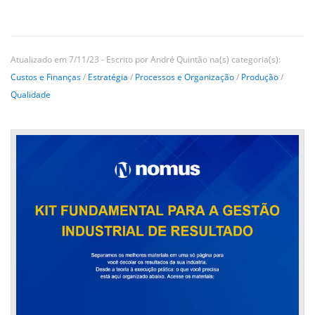
Atualizado em 7/11/23 - Escrito por André Quintão na(s) categoria(s):
Custos e Finanças
/
Estratégia
/
Processos e Organização
/
Produção
/
Qualidade