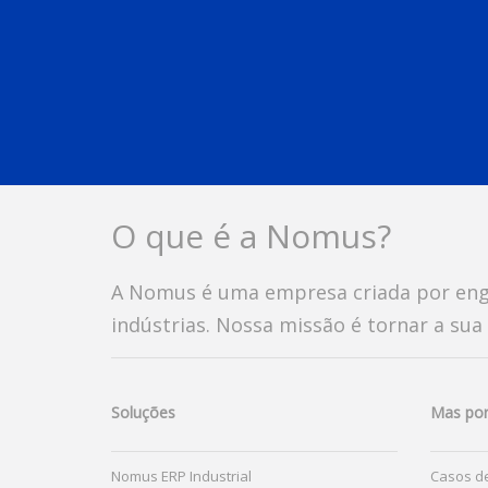
O que é a Nomus?
A Nomus é uma empresa criada por engen
indústrias. Nossa missão é tornar a sua 
Soluções
Mas por
Nomus ERP Industrial
Casos de