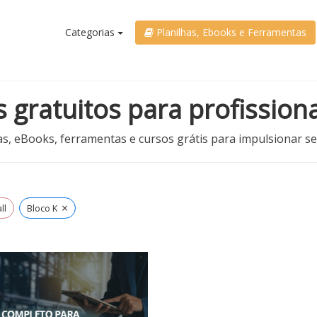
Categorias
Planilhas, Ebooks e Ferramentas
s gratuitos para profissiona
as, eBooks, ferramentas e cursos grátis para impulsionar s
×
ll
Bloco K