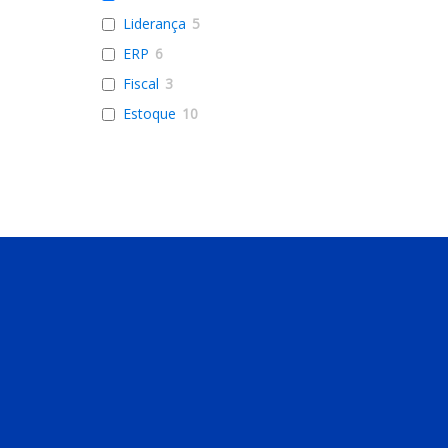
Liderança
5
ERP
6
Fiscal
3
Estoque
10