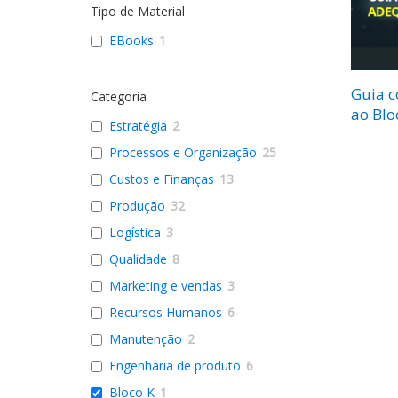
Tipo de Material
EBooks
1
Guia 
Categoria
ao Blo
Estratégia
2
Processos e Organização
25
Custos e Finanças
13
Produção
32
Logística
3
Qualidade
8
Marketing e vendas
3
Recursos Humanos
6
Manutenção
2
Engenharia de produto
6
Bloco K
1