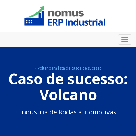
Toggl
navig
« Voltar para lista de casos de sucesso
Caso de sucesso:
Volcano
Indústria de Rodas automotivas