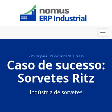
Toggl
navig
« Voltar para lista de casos de sucesso
Caso de sucesso:
Sorvetes Ritz
Indústria de sorvetes