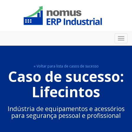
Toggl
navig
« Voltar para lista de casos de sucesso
Caso de sucesso:
Lifecintos
Indústria de equipamentos e acessórios
para segurança pessoal e profissional