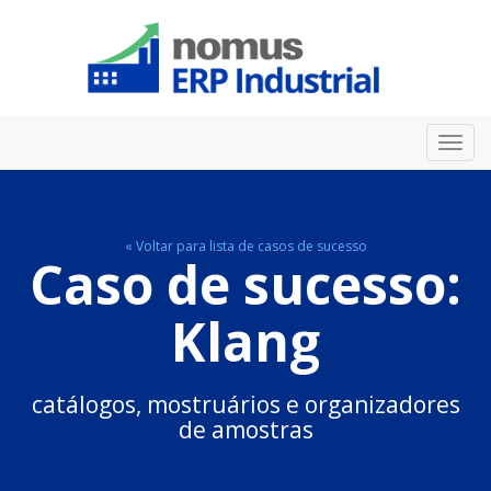
Toggl
navig
« Voltar para lista de casos de sucesso
Caso de sucesso:
Klang
catálogos, mostruários e organizadores
de amostras