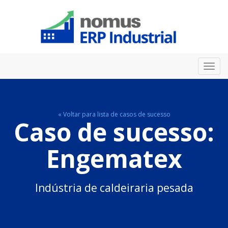
Toggl
navig
« Voltar para lista de casos de sucesso
Caso de sucesso:
Engematex
Indústria de caldeiraria pesada