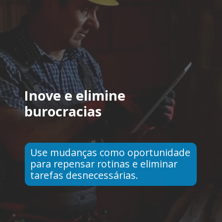
Inove e elimine
burocracias
Use mudanças como oportunidade
para repensar rotinas e eliminar
tarefas desnecessárias.