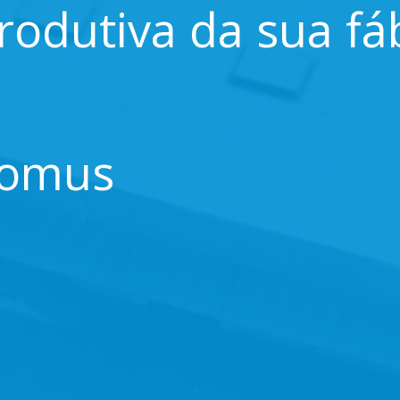
odutiva da sua fáb
Nomus