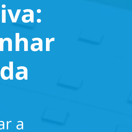
iva:
inhar
nda
ar a