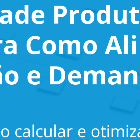
ade Produt
a Como Al
ão e Dema
 calcular e otimiz