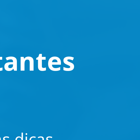
tantes
s dicas