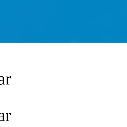
ar
ar