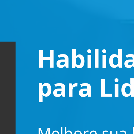
Habilid
para Li
Melhore sua 