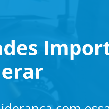
ades Impor
derar
liderança com essa